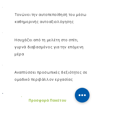
Τονώνει την αυτοπεποίθησή του μέσω
καθημερινής αυτοαξιολόγησης
Ησυχάζει από τη μελέτη στο σπίτι,
γυρνά διαβασμένος για την επόμενη
μέρα
Αναπτύσσει προσωπικές δεξιότητες σε
ομαδικό περιβάλλον εργασίας
Προσφορά Πακέτου
Συνδυάστε Σχολική Μελέτη με
Αγγλικά
Επωφεληθείτε από τα εξαιρετικά πακέτα
προσφορών μας για μαθητές που συμμετέχουν